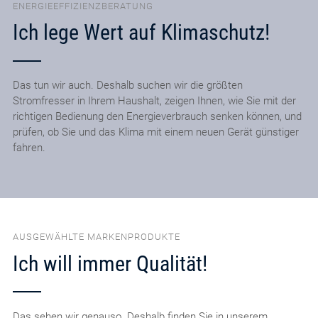
ENERGIEEFFIZIENZBERATUNG
Ich lege Wert auf Klimaschutz!
Das tun wir auch. Deshalb suchen wir die größten
Stromfresser in Ihrem Haushalt, zeigen Ihnen, wie Sie mit der
richtigen Bedienung den Energieverbrauch senken können, und
prüfen, ob Sie und das Klima mit einem neuen Gerät günstiger
fahren.
AUSGEWÄHLTE MARKENPRODUKTE
Ich will immer Qualität!
Das sehen wir genauso. Deshalb finden Sie in unserem