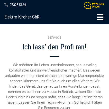
07325 5134
Elektro Kircher GbR
SERVICE
Ich lass‘ den Profi ran!
Wir möchten Ihr Leben unterhaltsamer, genussvoller,
komfortabler und umweltfreundlicher machen. Deswegen
verkaufen wir Ihnen nicht einfach hochwertige Markenprodukte,
sondern kümmern uns für Sie auch um alles Weitere: Wir
finden das Gerät, das genau zu Ihren Vorstellungen passt,
nehmen es bei Ihnen zu Hause in Betrieb, weisen Sie in die
Bedienung ein und sorgen dafür, dass Sie lange Freude daran
haben. Lassen Sie Ihren Technik-Profi ran! Schließlich haben
Sie Besseres zu tun.