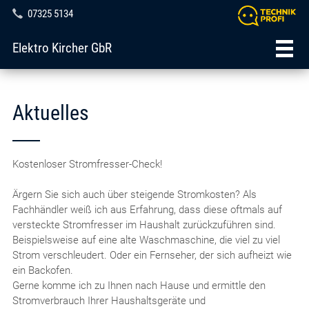
07325 5134
Elektro Kircher GbR
Aktuelles
Kostenloser Stromfresser-Check!
Ärgern Sie sich auch über steigende Stromkosten? Als
Fachhändler weiß ich aus Erfahrung, dass diese oftmals auf
versteckte Stromfresser im Haushalt zurückzuführen sind.
Beispielsweise auf eine alte Waschmaschine, die viel zu viel
Strom verschleudert. Oder ein Fernseher, der sich aufheizt wie
ein Backofen.
Gerne komme ich zu Ihnen nach Hause und ermittle den
Stromverbrauch Ihrer Haushaltsgeräte und